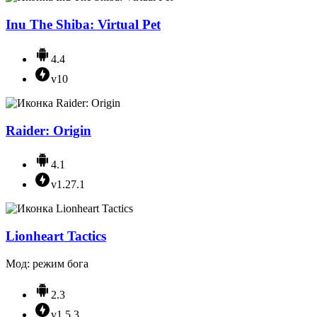
Inu The Shiba: Virtual Pet
4.4
v10
Raider: Origin
4.1
v1.27.1
Lionheart Tactics
Мод: режим бога
2.3
v1.5.3