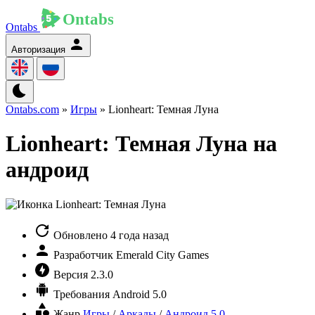
Ontabs
Авторизация
Ontabs.com
»
Игры
» Lionheart: Темная Луна
Lionheart: Темная Луна на
андроид
Обновлено
4 года назад
Разработчик
Emerald City Games
Версия
2.3.0
Требования
Android 5.0
Жанр
Игры
/
Аркады
/
Андроид 5.0