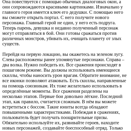
Она повествуется с помощью обычных диалоговых окон, а
они сопровождаются красивыми картинками. Изначально у
главного героя имеется ключ его дедушки. С помощью него
вы сможете открыть портал. С него получите нового
персонажа. Главный герой не один, у него есть подруга.
Теперь парень, девушка и недавно полученный персонаж
могут отправляться в бой. Они готовы сражаться против
различных монстров, убивать их, очищать планету от злых
существ.
Перейдя на первую локацию, вы окажетесь на зеленом лугу.
Слева расположены ранее упомянутые персонажи. Справа –
два волка. Нужно победить их. Все сражения происходят в
пошаговом режиме. Вы должны использовать имеющиеся
скиллы, чтобы наносить урон врагам. Обратите внимание, не
все иконки позволяют атаковать. Есть скиллы, направленные
на помощь союзникам. Их тоже желательно использовать в
определённые моменты. Все сражения разделены на
несколько этапов. Первые бои довольно лёгкие. Последний
этап, как правило, считается сложным. В нём вы можете
встретиться с боссом. Такие юниты всегда обладают
повышенными характеристиками. Побеждая в сражениях,
пользователь будет получать поощрительные призы.
Обязательно используйте их, развивайте героев, находите
новых персонажей, создавайте боеспособный отряд. Только