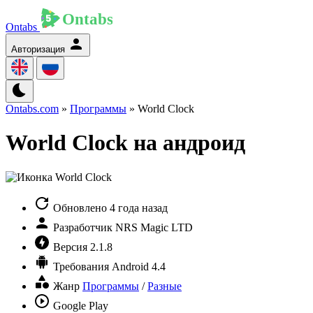
Ontabs
Авторизация
Ontabs.com
»
Программы
» World Clock
World Clock на андроид
Обновлено
4 года назад
Разработчик
NRS Magic LTD
Версия
2.1.8
Требования
Android 4.4
Жанр
Программы
/
Разные
Google Play