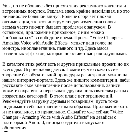
Увы, но не обошлось без присутствия рекламного контента и
встроенных покупок. Реклама здесь крайне назойливая, но это
не наиболее большой минус. Больше огорчает плохая
оптимизация, т.к этот инструмент для изменения голоса
весьма часто глючит, бывают проблемы с запуском. В
остальном, приложение прикольное, с ним можно
"побаловаться" в свободное время. Проект "Voice Changer -
Amazing Voice with Audio Effects" меняет наш голос на
монстра, инопланетянина, пьяного и тд. Здесь масса
различных эффектов, которые не оставят вас равнодушными.
В каталоге этих ребят есть и другие прикольные проект, но их
всего два. Игр не наблюдается. Помните, что скачать сие
творение без обязательной процедуры регистрации можно на
нашем интернет-портале. Здесь же пишите комментарии, дабы
рассказать свое впечатление после использования. Записи
можете сохранять и пересылать другим пользователям разных
возрастных категорий. В этом плане нет ограничений.
Рекомендуйте загрузку друзьям и товарищам, пусть тоже
поднимают себе настроение таким образом. Приложение хоть
и не идеальное, но прикольное. Скачайте уже сейчас "Voice
Changer - Amazing Voice with Audio Effects" на девайсы с
платформой Android, иногда создатели выпускают
обновления.