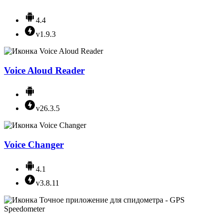
4.4
v1.9.3
Voice Aloud Reader
v26.3.5
Voice Changer
4.1
v3.8.11