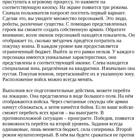
приступить к игровому процессу, то нажмите на
соответствующую кнопку. На экране появится три режима.
Сначала пользователя попросят посетить первый вариант.
Сделав это, вы увидите множество персонажей. Это люди,
роботы, различные существа. С помощью представленных
героев вы сможете создать собственную армию. Обратите
внимание, возле иконок персонажей находятся показатель. Он
отображает то, сколько звёздочек придётся потратить на
покупку воина. В каждом уровне вам предоставляется
ограниченный бюджет. Выйти за его рамки нельзя. У каждого
персонажа имеются уникальные характеристики, они
представлены в соответствующей иконке. Слева находится
специальная зона, разделённая на квадратики. Изначально она
пустая. Покупая воинов, перетаскивайте их в указанную зону.
Расположение войск можно всегда менять.
Выполнив все подготовительные действия, можете перейти
на локацию. Она представлена в виде большого поля. На нём
отображаются войска. Через считанные секунды обе армии
начнут сближаться, а затем начнётся бойня. Если ваше войско
сможет перебить всех врагов – вы выиграете. В
противоположной ситуации – проиграете. Победив, появится
возможность перейти на второй уровень. Задания всегда
одинаковые, лишь меняется бюджет, сила соперника. Второй
режим мультиплеерный. В нём вы будете сражаться не против