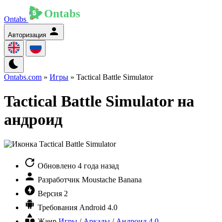
Ontabs
Авторизация
Ontabs.com
»
Игры
» Tactical Battle Simulator
Tactical Battle Simulator на
андроид
Обновлено
4 года назад
Разработчик
Moustache Banana
Версия
2
Требования
Android 4.0
Жанр
Игры
/
Аркады
/
Андроид 4.0