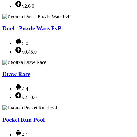
v2.6.0
Duel - Puzzle Wars PvP
5.0
v0.45.0
Draw Race
4.4
v21.0.0
Pocket Run Pool
4.1