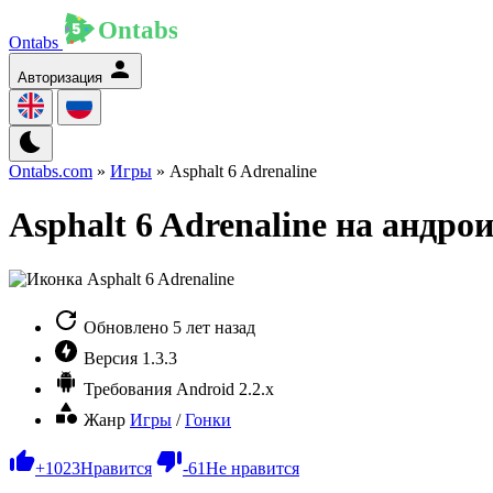
Ontabs
Авторизация
Ontabs.com
»
Игры
» Asphalt 6 Adrenaline
Asphalt 6 Adrenaline на андро
Обновлено
5 лет назад
Версия
1.3.3
Требования
Android 2.2.x
Жанр
Игры
/
Гонки
+
1023
Нравится
-
61
Не нравится