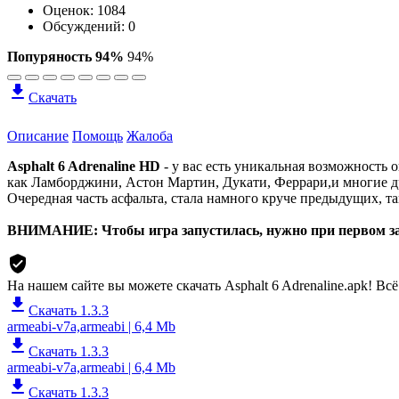
Оценок:
1084
Обсуждений: 0
Попуряность 94%
94%
Скачать
Описание
Помощь
Жалоба
Asphalt 6 Adrenaline HD
- у вас есть уникальная возможность 
как Ламборджини, Астон Мартин, Дукати, Феррари,и многие др
Очередная часть асфальта, стала намного круче предыдущих, та
ВНИМАНИЕ: Чтобы игра запустилась, нужно при первом зап
На нашем сайте вы можете скачать Asphalt 6 Adrenaline.apk!
Всё
Скачать 1.3.3
armeabi-v7a,armeabi | 6,4 Mb
Скачать 1.3.3
armeabi-v7a,armeabi | 6,4 Mb
Скачать 1.3.3