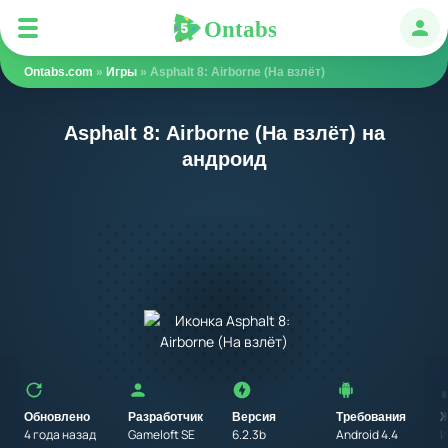
Ontabs
Ontabs
Авт
Ontabs.com
»
Игры
» Asphalt 8: Airborne (На взлёт)
Asphalt 8: Airborne (На взлёт) на
андроид
Обновлено
Разработчик
Версия
Требования
Ж
4 года назад
Gameloft SE
6.2.3b
Android 4.4
И