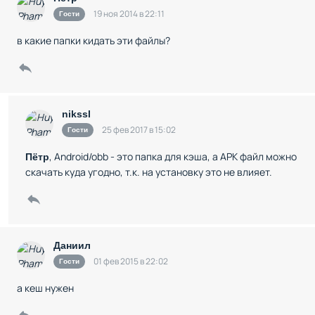
19 ноя 2014 в 22:11
Гости
в какие папки кидать эти файлы?
nikssl
25 фев 2017 в 15:02
Гости
, Android/obb - это папка для кэша, а APK файл можно
Пётр
скачать куда угодно, т.к. на установку это не влияет.
Даниил
01 фев 2015 в 22:02
Гости
а кеш нужен