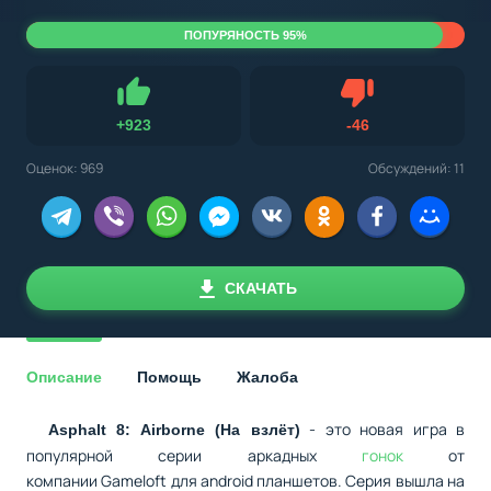
ПОПУРЯНОСТЬ 95%
Не нравится
+
923
-
46
Нравится
Оценок:
969
Обсуждений: 11
СКАЧАТЬ
Описание
Помощь
Жалоба
- это новая игра в
Asphalt 8: Airborne (На взлёт)
популярной серии аркадных
гонок
от
компании Gameloft для android планшетов. Серия вышла на