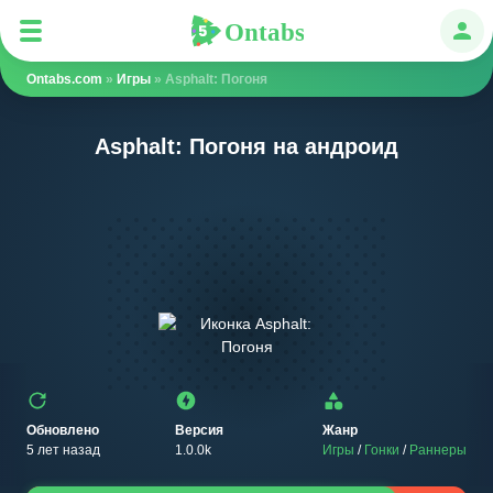
Ontabs
Ontabs
Авт
Ontabs.com
»
Игры
» Asphalt: Погоня
Asphalt: Погоня на андроид
Обновлено
Версия
Жанр
5 лет назад
1.0.0k
Игры
/
Гонки
/
Раннеры