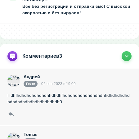
Всё без регистрации и отправки смс! С высокой
скоростью и без вирусов!
Комментариев
3
Андрей
02 сен 2023 в 19:09
Гости
Hdhfhdhdhdhdhdhdhhdhdhfhdhdhdhdhdhdhdhdhhdhdhdhdhd
hdhdhdhdhdhdhdhdhdhdh0
Tomas