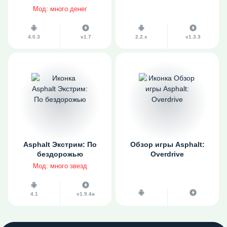
Мод: много денег
4.0.3
v1.7
2.2.x
v1.3.3
Asphalt Экстрим: По
Обзор игры Asphalt:
бездорожью
Overdrive
Мод: много звезд
4.1
v1.9.4a