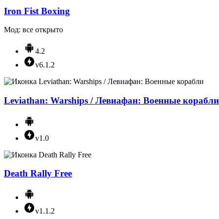
Iron Fist Boxing
Мод: все открыто
4.2
v6.1.2
Leviathan: Warships / Левиафан: Военные корабли
v1.0
Death Rally Free
v1.1.2