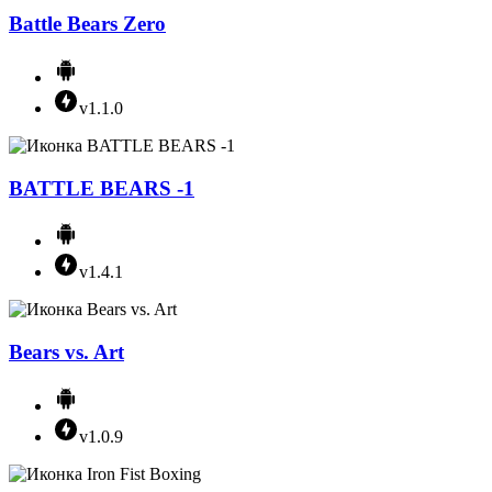
Battle Bears Zero
v1.1.0
BATTLE BEARS -1
v1.4.1
Bears vs. Art
v1.0.9