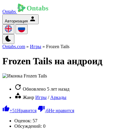
Ontabs
Авторизация
Ontabs.com
»
Игры
» Frozen Tails
Frozen Tails на андроид
Обновлено
5 лет назад
Жанр
Игры
/
Аркады
+
51
Нравится
-
6
Не нравится
Оценок:
57
Обсуждений: 0