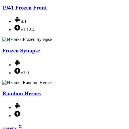
1941 Frozen Front
4.1
v1.12.4
Frozen Synapse
v1.0
Random Heroes
Наверх