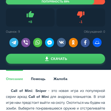
ПОПУРЯНОСТЬ 89%
Не нравится
+
8
-
1
Нравится
Оценок:
9
Обсуждений: 0
СКАЧАТЬ
Описание
Помощь
Жалоба
- это новая игра из популярной
Call of Mini: Sniper
серии аркад
для андроид планшетов. В этой
Call of Mini
игре нам предстоит выйти на охоту. Охотиться мы будем на
зомби. Выберите понравившееся оружие и отстреливайте