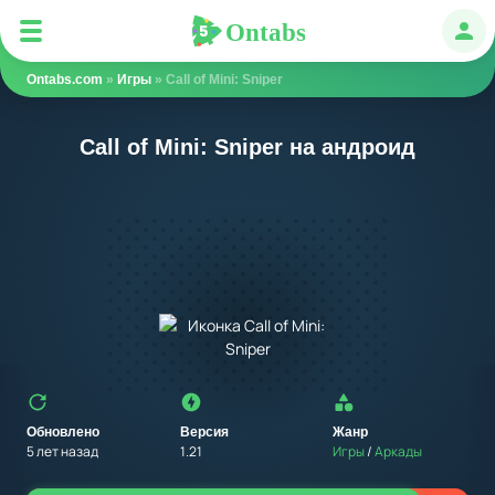
Ontabs
Ontabs
Авт
Ontabs.com
»
Игры
» Call of Mini: Sniper
Call of Mini: Sniper на андроид
Обновлено
Версия
Жанр
5 лет назад
1.21
Игры
/
Аркады