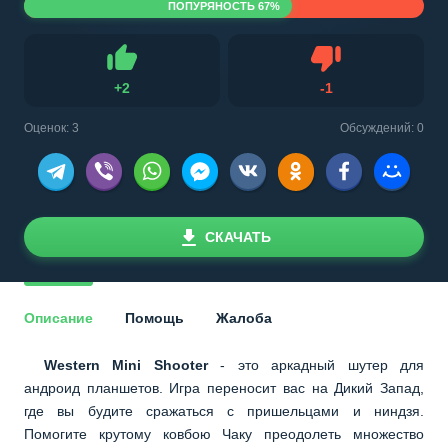
ПОПУРЯНОСТЬ 67%
Не нравится
+
2
-
1
Нравится
Оценок:
3
Обсуждений: 0
СКАЧАТЬ
Описание
Помощь
Жалоба
Western Mini Shooter
- это аркадный шутер для
андроид планшетов. Игра переносит вас на Дикий Запад,
где вы будите сражаться с пришельцами и ниндзя.
Помогите крутому ковбою Чаку преодолеть множество