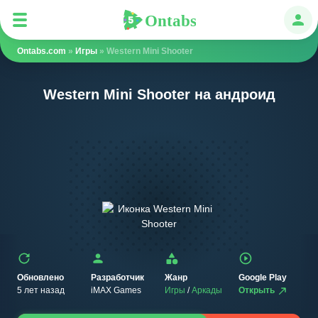
Ontabs
Ontabs
Авт
Ontabs.com
»
Игры
» Western Mini Shooter
Western Mini Shooter на андроид
Обновлено
Разработчик
Жанр
Google Play
5 лет назад
iMAX Games
Игры
/
Аркады
Открыть