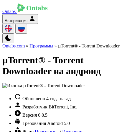
Ontabs
Авторизация
Ontabs.com
»
Программы
» µTorrent® - Torrent Downloader
µTorrent® - Torrent
Downloader на андроид
Обновлено
4 года назад
Разработчик
BitTorrent, Inc.
Версия
6.8.5
Требования
Android 5.0
Жанр
Программы
/
Интернет