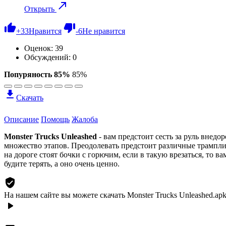
Открыть
+
33
Нравится
-
6
Не нравится
Оценок:
39
Обсуждений: 0
Попуряность 85%
85%
Скачать
Описание
Помощь
Жалоба
Monster Trucks Unleashed
- вам предстоит сесть за руль внед
множество этапов. Преодолевать предстоит различные трампли
на дороге стоят бочки с горючим, если в такую врезаться, то в
будите терять, а оно очень ценно.
На нашем сайте вы можете скачать Monster Trucks Unleashed.apk