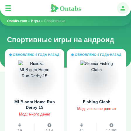
Ontabs
Ontabs
Авт
Ontabs.com
»
Игры
» Спортивные
Спортивные игры на андроид
ОБНОВЛЕНО 4 ГОДА НАЗАД
ОБНОВЛЕНО 4 ГОДА НАЗАД
MLB.com Home Run
Fishing Clash
Derby 15
Мод: леска не рвется
Мод: много денег
5.0
9.2.4
4.1
1.0.183