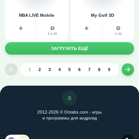
NBA LIVE Mobile
My Golf 3D
6.1.00
1.34
ЗАГРУЗИТЬ ЕЩЁ
1
2
3
4
5
6
7
8
9
10
...
Предыдущая страница
След
Наверх
2012-2026 © Ontabs.com - игры
и программы для андроид