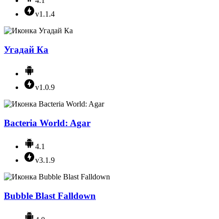
4.1
v1.1.4
Угадай Ка
v1.0.9
Bacteria World: Agar
4.1
v3.1.9
Bubble Blast Falldown