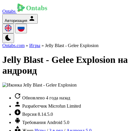
Ontabs
Авторизация
Ontabs.com
»
Игры
» Jelly Blast - Gelee Explosion
Jelly Blast - Gelee Explosion на
андроид
Обновлено
4 года назад
Разработчик
Microfun Limited
Версия
8.14.5.0
Требования
Android 5.0
Жанр
Игры
/
3 в ряд
/
Андроид 5.0