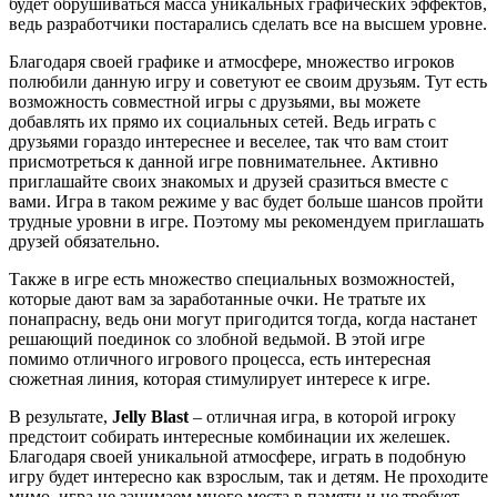
будет обрушиваться масса уникальных графических эффектов,
ведь разработчики постарались сделать все на высшем уровне.
Благодаря своей графике и атмосфере, множество игроков
полюбили данную игру и советуют ее своим друзьям. Тут есть
возможность совместной игры с друзьями, вы можете
добавлять их прямо их социальных сетей. Ведь играть с
друзьями гораздо интереснее и веселее, так что вам стоит
присмотреться к данной игре повнимательнее. Активно
приглашайте своих знакомых и друзей сразиться вместе с
вами. Игра в таком режиме у вас будет больше шансов пройти
трудные уровни в игре. Поэтому мы рекомендуем приглашать
друзей обязательно.
Также в игре есть множество специальных возможностей,
которые дают вам за заработанные очки. Не тратьте их
понапрасну, ведь они могут пригодится тогда, когда настанет
решающий поединок со злобной ведьмой. В этой игре
помимо отличного игрового процесса, есть интересная
сюжетная линия, которая стимулирует интересе к игре.
В результате,
Jelly Blast
– отличная игра, в которой игроку
предстоит собирать интересные комбинации их желешек.
Благодаря своей уникальной атмосфере, играть в подобную
игру будет интересно как взрослым, так и детям. Не проходите
мимо, игра не занимаем много места в памяти и не требует