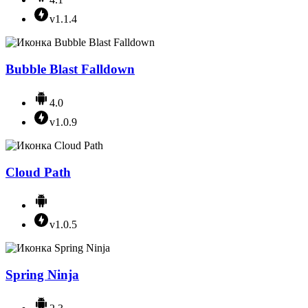
v1.1.4
Bubble Blast Falldown
4.0
v1.0.9
Cloud Path
v1.0.5
Spring Ninja