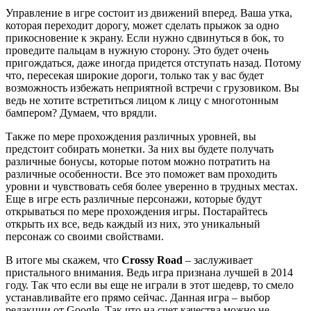
Управление в игре состоит из движений вперед. Ваша утка,
которая переходит дорогу, может сделать прыжок за одно
прикосновение к экрану. Если нужно сдвинуться в бок, то
проведите пальцам в нужную сторону. Это будет очень
пригождаться, даже иногда придется отступать назад. Потому
что, пересекая широкие дороги, только так у вас будет
возможность избежать неприятной встречи с грузовиком. Вы
ведь не хотите встретиться лицом к лицу с многотонным
бампером? Думаем, что врядли.
Также по мере прохождения различных уровней, вы
предстоит собирать монетки. За них вы будете получать
различные бонусы, которые потом можно потратить на
различные особенности. Все это поможет вам проходить
уровни и чувствовать себя более уверенно в трудных местах.
Еще в игре есть различные персонажи, которые будут
открываться по мере прохождения игры. Постарайтесь
открыть их все, ведь каждый из них, это уникальный
персонаж со своими свойствами.
В итоге мы скажем, что
Crossy Road
– заслуживает
пристального внимания. Ведь игра признана лучшей в 2014
году. Так что если вы еще не играли в этот шедевр, то смело
устанавливайте его прямо сейчас. Данная игра – выбор
редакции от Google. Так что на счет качества можно не