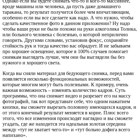
Однако если вы будете снимать что-то и кого-то массивнее,
вроде машины или человека, да пусть даже домашнего
таракана, то результат получится более чем впечатляющим,
особенно если вы все сделаете как надо. А что нужно, чтобы
сделать качественное фото в данном приложении? Ну надо
чтобы ваши руки не были похожи на руки алкоголика Толика,
или больного человека с болезнью, о которой неприлично
говорить. Другими словами, установив фокус, сохраняйте
стойкость рук и тогда качество вас обрадует. И не забываем
про хорошее освещение, которое в 100% случаев помогает
снимкам выглядеть лучше, чем они бы выглядели бы без
нужного и хорошего света.
Когда вы сняли материал для бедующего снимка, перед вами
появляется несколько функциональных возможностей,
которые многим могут быть полезными. К примеру, очень
важная возможность – изменять количество кадров. Суть
программы, что она снимает видео и разрезает его на массу
фотографий, так вот представьте себе, что одним нажатием
кнопки, вы сможете вырезать половину имеющихся кадров, и
от этого конечный результат меняется в корне. Плюс всего
этого, что все изменения происходят наглядно и вы сможете
угадать, где же находится эта идеальная золотая середина
между «тут не хватает чего-то» и «тут больно дофига всего
напихано».