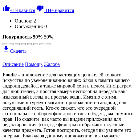
+
1
Нравится
-
1
Не нравится
Оценок:
2
Обсуждений: 0
Попуряность 50%
50%
Скачать
Описание
Помощь
Жалоба
Foodie
– приложение для настоящих ценителей тонкого
искусства по увековечиванию ваших блюд в памяти вашего
андроид девайса, а также мировой сети в целом. Инстраграм
для любителей, а простая камера неспособна передать ваш
изысканный взгляд на простые вещи. Именно с этими
лозунгами штурмует магазин приложений на андроид наш
сегодняшний гость. Кто-то скажет, что это очередной
фотоаппарат с набором фильтров и где-то будет даже немного
прав. Но скажите, как часто вы видели приложения для
редактирования фото, где фильтры отображают вкусовые
качества предмета. Готов поспорить, сегодня вы увидите это
впервые. Благодаря данному приложению, вы сможете