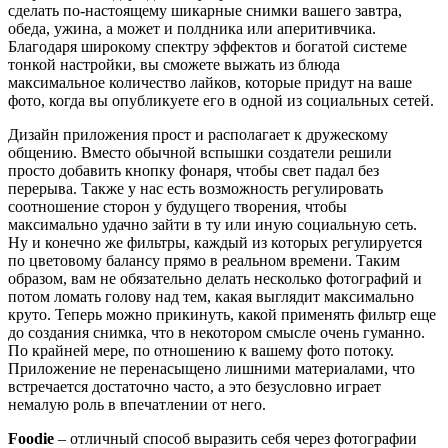
сделать по-настоящему шикарные снимки вашего завтра,
обеда, ужина, а может и полдника или аперитивчика.
Благодаря широкому спектру эффектов и богатой системе
тонкой настройки, вы сможете выжать из блюда
максимальное количество лайков, которые придут на ваше
фото, когда вы опубликуете его в одной из социальных сетей.
Дизайн приложения прост и располагает к дружескому
общению. Вместо обычной вспышки создатели решили
просто добавить кнопку фонаря, чтобы свет падал без
перерыва. Также у нас есть возможность регулировать
соотношение сторон у будущего творения, чтобы
максимально удачно зайти в ту или иную социальную сеть.
Ну и конечно же фильтры, каждый из которых регулируется
по цветовому балансу прямо в реальном времени. Таким
образом, вам не обязательно делать несколько фотографий и
потом ломать голову над тем, какая выглядит максимально
круто. Теперь можно прикинуть, какой применять фильтр еще
до создания снимка, что в некотором смысле очень гуманно.
По крайней мере, по отношению к вашему фото потоку.
Приложение не перенасыщено лишними материалами, что
встречается достаточно часто, а это безусловно играет
немалую роль в впечатлении от него.
Foodie
– отличный способ выразить себя через фотографии