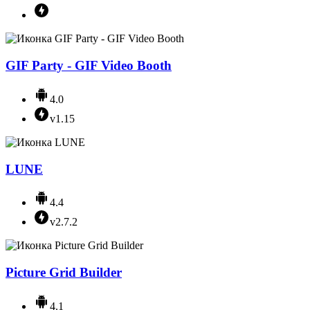
GIF Party - GIF Video Booth
4.0
v1.15
LUNE
4.4
v2.7.2
Picture Grid Builder
4.1