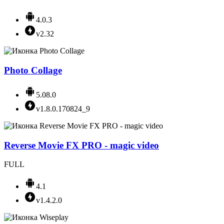
4.0.3
v2.32
Photo Collage
5.08.0
v1.8.0.170824_9
Reverse Movie FX PRO - magic video
FULL
4.1
v1.4.2.0