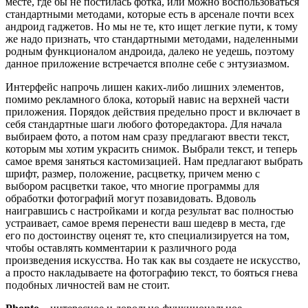
месте, где бы не постилась фотка, или можно воспользоваться
стандартными методами, которые есть в арсенале почти всех
андроид гаджетов. Но мы не те, кто ищет легкие пути, к тому
же надо признать, что стандартными методами, наделенными
родным функционалом андроида, далеко не уедешь, поэтому
данное приложение встречается вполне себе с энтузиазмом.
Интерфейс напрочь лишен каких-либо лишних элементов,
помимо рекламного блока, который навис на верхней части
приложения. Порядок действия предельно прост и включает в
себя стандартные шаги любого фоторедактора. Для начала
выбираем фото, а потом нам сразу предлагают ввести текст,
которым мы хотим украсить снимок. Выбрали текст, и теперь
самое время заняться кастомизацией. Нам предлагают выбрать
шрифт, размер, положение, расцветку, причем меню с
выбором расцветки такое, что многие программы для
обработки фотографий могут позавидовать. Вдоволь
наигравшись с настройками и когда результат вас полностью
устраивает, самое время перенести ваш шедевр в места, где
его по достоинству оценят те, кто специализируется на том,
чтобы оставлять комментарии к различного рода
произведения искусства. Но так как вы создаете не искусство,
а просто накладываете на фотографию текст, то бояться гнева
подобных личностей вам не стоит.