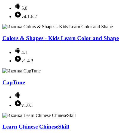
5.0
v4.1.6.2
Colors & Shapes - Kids Learn Color and Shape
4.1
v1.4.3
CapTune
v1.0.1
Learn Chinese ChineseSkill