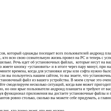
сов, который однажды посещает всех пользователей андроид пла
, кто всю свою сознательную жизнь провел на PC и теперь с ус
кошельке. Речь идет об установочных файлах, которые несут на 
 жмете кнопку «установить» и в итоге через пару минут, при н
ните времена, когда для установки игры или софта нужно было 
Если вы пользуетесь нашим сайтом, то вы знаете, что установоч
становочный файл из вашего устройства. В моем случае это оче
йте смоделируем несколько ситуаций, когда вам может пригодит
ло, но они ярые пользователи андроид планшета и требуют от вас
льзуя функционал приложения вы достаете установочные файлы и 
антов ровно столько, сколько вы можете себе придумать, а глав
тех, кто точно знает, что ему нужно.