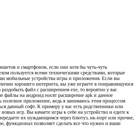
ншетов и смартфонов, если они хотя бы чуть-чуть
пехом пользуется всеми техническими средствами, которые
ваши мобильные устройства игры и приложения. Если вы
аличии хорошего интернета, вы уже играете в понравившуюся
раздобыть файл с расширением exe, то вероятно у вас
ные файлы на андроид носят расширение apk и данное
нь полезное приложение, ведь я занимаюсь этим процессом
ься данный софт. К примеру у вас есть родственники или
 новых игр. Вы качаете игры к себе на устройство и едите к
передаете их нуждающимся через блютуз, ик-порт или прочие,
ное, функционал позволяет сделать все что нужно и ваши