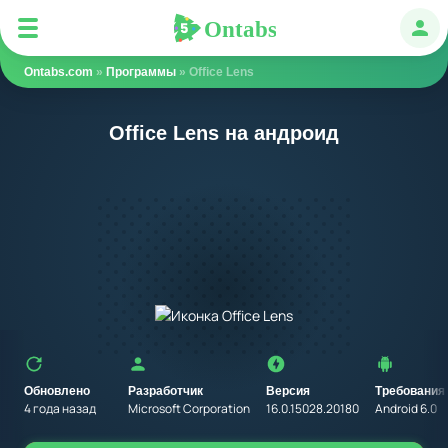
Ontabs
Ontabs
Авт
Ontabs.com
»
Программы
» Office Lens
Office Lens на андроид
Обновлено
Разработчик
Версия
Требования
4 года назад
Microsoft Corporation
16.0.15028.20180
Android 6.0