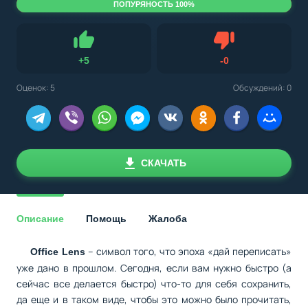
ПОПУРЯНОСТЬ 100%
Не нравится
+
5
-
0
Нравится
Оценок:
5
Обсуждений: 0
СКАЧАТЬ
Описание
Помощь
Жалоба
– символ того, что эпоха «дай переписать»
Office Lens
уже дано в прошлом. Сегодня, если вам нужно быстро (а
сейчас все делается быстро) что-то для себя сохранить,
да еще и в таком виде, чтобы это можно было прочитать,