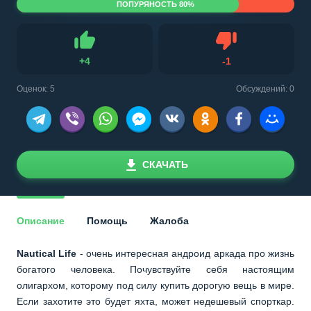
ПОПУРЯНОСТЬ 80%
Не нравится
+
4
-
1
Нравится
Оценок:
5
Обсуждений: 0
СКАЧАТЬ
Описание
Помощь
Жалоба
Nautical Life
- очень интересная андроид аркада про жизнь
богатого человека. Почувствуйте себя настоящим
олигархом, которому под силу купить дорогую вещь в мире.
Если захотите это будет яхта, может недешевый спорткар.