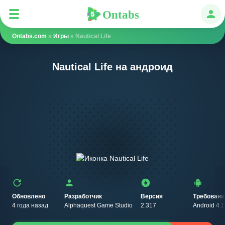
Ontabs
Ontabs
Авт
Ontabs.com
»
Игры
» Nautical Life
Nautical Life на андроид
Обновлено
Разработчик
Версия
Требовани
4 года назад
Alphaquest Game Studio
2.317
Android 4.1