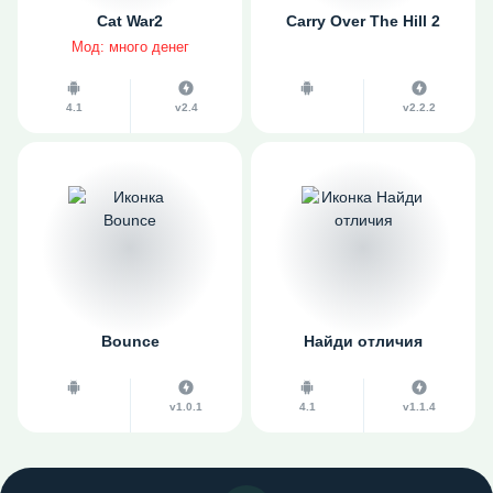
Cat War2
Carry Over The Hill 2
Мод: много денег
4.1
v2.4
v2.2.2
Bounce
Найди отличия
v1.0.1
4.1
v1.1.4