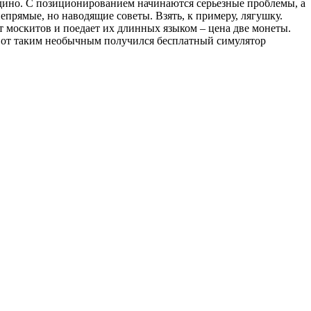
оедино. С позиционированием начинаются серьезные проблемы, а
епрямые, но наводящие советы. Взять, к примеру, лягушку.
т москитов и поедает их длинных языком – цена две монеты.
 Вот таким необычным получился бесплатный симулятор