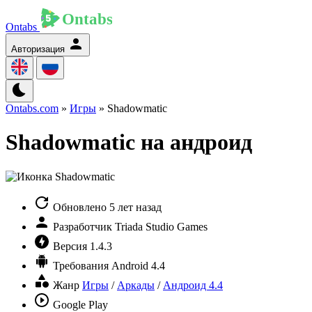
Ontabs
Авторизация
Ontabs.com
»
Игры
» Shadowmatic
Shadowmatic на андроид
Обновлено
5 лет назад
Разработчик
Triada Studio Games
Версия
1.4.3
Требования
Android 4.4
Жанр
Игры
/
Аркады
/
Андроид 4.4
Google Play