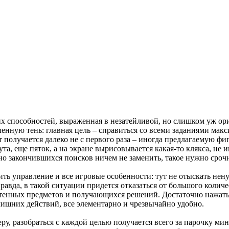
их способностей, выраженная в незатейливой, но слишком уж ор
нную тень: главная цель – справиться со всеми заданиями макси
т получается далеко не с первого раза – иногда предлагаемую ф
а, еще пяток, а на экране вырисовывается какая-то клякса, не 
ьно закончившихся поисков ничем не заменить, такое нужно сроч
ить управление и все игровые особенности: тут не отыскать н
вда, в такой ситуации придется отказаться от большого количес
ретенных предметов и получающихся решений. Достаточно нажат
лишних действий, все элементарно и чрезвычайно удобно.
еру, разобраться с каждой целью получается всего за парочку м