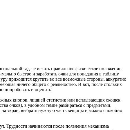
игинальной задаче искать правильное физическое положение
мально быстро и заработать очки для попадания в таблицу
игуру приходится крутить во все возможные стороны, аккуратно
имеющая ничего общего с реальностью. И вот, после стольких
но попробовать и оценить!
енужных кнопок, лишней статистик или всплывающих окошек,
тва очков), в удобном темпе разбираться с предметами,
ь на экран, выбрать нужную часть вещицы и можно спокойно
инут. Трудности начинаются после появления механизма