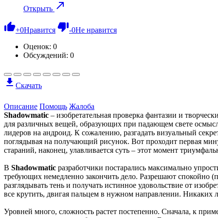
Открыть
+
0
Нравится
-
0
Не нравится
Оценок:
0
Обсуждений: 0
Скачать
Описание
Помощь
Жалоба
Shadowmatic
– изобретательная проверка фантазии и творческ
для различных вещей, образующих при падающем свете осмысле
лидеров на андроид. К сожалению, разгадать визуальный секре
поглядывая на получающий рисунок. Вот проходит первая минут
стараний, наконец, улавливается суть – этот момент триумфал
В
Shadowmatic
разработчики постарались максимально упрост
требующих немедленно закончить дело. Разрешают спокойно (пра
разглядывать тень и получать истинное удовольствие от изоб
все крутить, двигая пальцем в нужном направлении. Никаких 
Уровней много, сложность растет постепенно. Сначала, к прим