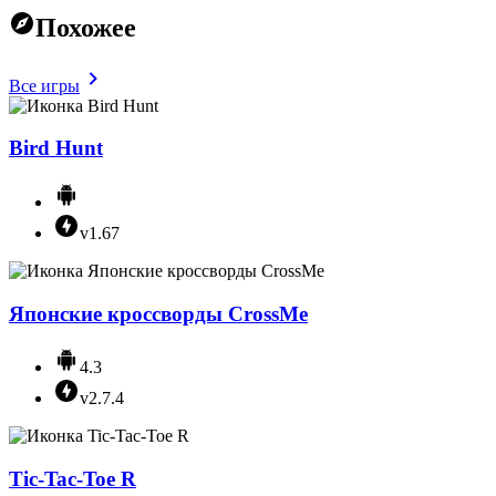
Похожее
Все игры
Bird Hunt
v1.67
Японские кроссворды CrossMe
4.3
v2.7.4
Tic-Tac-Toe R