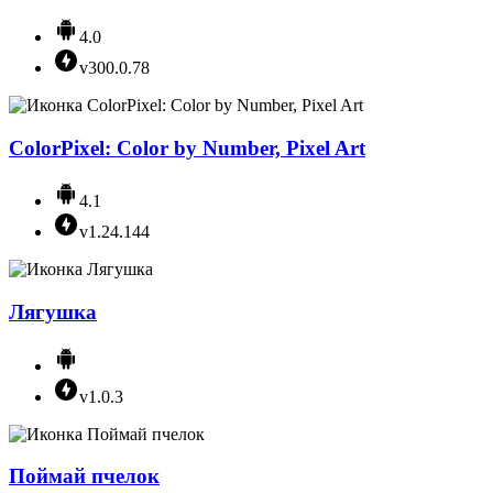
4.0
v300.0.78
ColorPixel: Color by Number, Pixel Art
4.1
v1.24.144
Лягушка
v1.0.3
Поймай пчелок