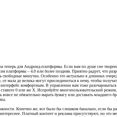
а теперь для Андроид-платформы. Если вам по душе сие творение
 платформы – 4.0 или более поздняя. Приятно радует, что разр
ь свободные минутки. Особенно это актуально в длинных очеред
е, от мала до велика могут присоединиться к нему, чтобы получа
интерфейс комфортным. В управлении вам тоже разочароваться н
 ставите 0 или же Х. Испробуйте многопользовательский режим, 
 вовсе не обязательно марать бумагу или доставать младшего бр
ика.
жности. Конечно же, все было бы слишком банально, если бы ра
я интереснее. Платный контент и реклама присутствуют, но это м