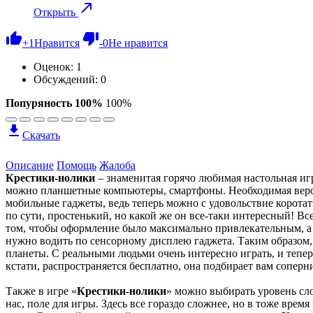
Открыть
+
1
Нравится
-
0
Не нравится
Оценок:
1
Обсуждений: 0
Попуряность 100%
100%
Скачать
Описание
Помощь
Жалоба
Крестики-нолики
– знаменитая горячо любимая настольная игр
можно планшетные компьютеры, смартфоны. Необходимая версия
мобильные гаджеты, ведь теперь можно с удовольствие коротат
по сути, простенький, но какой же он все-таки интересный! Вс
том, чтобы оформление было максимально привлекательным, а 
нужно водить по сенсорному дисплею гаджета. Таким образом,
планеты. С реальными людьми очень интересно играть, и теперь
кстати, распространяется бесплатно, она подбирает вам соперн
Также в игре «
Крестики-нолики
» можно выбирать уровень сло
нас, поле для игры. Здесь все гораздо сложнее, но в тоже врем