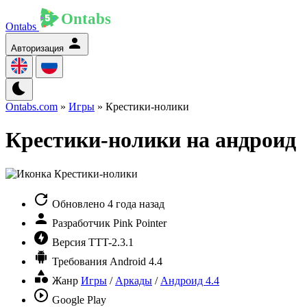
Ontabs
Авторизация
Ontabs.com
»
Игры
» Крестики-нолики
Крестики-нолики на андроид
Обновлено
4 года назад
Разработчик
Pink Pointer
Версия
TTT-2.3.1
Требования
Android 4.4
Жанр
Игры
/
Аркады
/
Андроид 4.4
Google Play