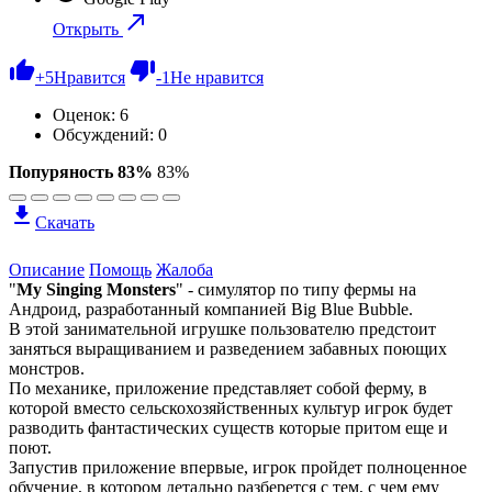
Открыть
+
5
Нравится
-
1
Не нравится
Оценок:
6
Обсуждений: 0
Попуряность 83%
83%
Скачать
Описание
Помощь
Жалоба
"
My Singing Monsters
" - симулятор по типу фермы на
Андроид, разработанный компанией Big Blue Bubble.
В этой занимательной игрушке пользователю предстоит
заняться выращиванием и разведением забавных поющих
монстров.
По механике, приложение представляет собой ферму, в
которой вместо сельскохозяйственных культур игрок будет
разводить фантастических существ которые притом еще и
поют.
Запустив приложение впервые, игрок пройдет полноценное
обучение, в котором детально разберется с тем, с чем ему