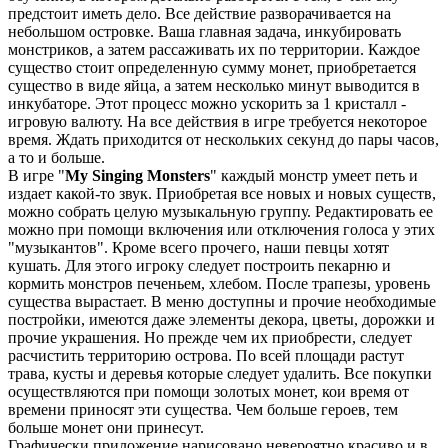
предстоит иметь дело. Все действие разворачивается на
небольшом островке. Ваша главная задача, инкубировать
монстриков, а затем рассаживать их по территории. Каждое
существо стоит определенную сумму монет, приобретается
существо в виде яйца, а затем несколько минут выводится в
инкубаторе. Этот процесс можно ускорить за 1 кристалл -
игровую валюту. На все действия в игре требуется некоторое
время. Ждать приходится от нескольких секунд до пары часов,
а то и больше.
В игре "
My Singing Monsters
" каждый монстр умеет петь и
издает какой-то звук. Приобретая все новых и новых существ,
можно собрать целую музыкальную группу. Редактировать ее
можно при помощи включения или отключения голоса у этих
"музыкантов". Кроме всего прочего, наши певцы хотят
кушать. Для этого игроку следует построить пекарню и
кормить монстров печеньем, хлебом. После трапезы, уровень
существа вырастает. В меню доступны и прочие необходимые
постройки, имеются даже элементы декора, цветы, дорожки и
прочие украшения. Но прежде чем их приобрести, следует
расчистить территорию острова. По всей площади растут
трава, кусты и деревья которые следует удалить. Все покупки
осуществляются при помощи золотых монет, кои время от
времени приносят эти существа. Чем больше героев, тем
больше монет они принесут.
Графически приложение нарисовано невероятно красиво и в