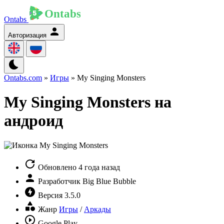
Ontabs
Авторизация
Ontabs.com
»
Игры
» My Singing Monsters
My Singing Monsters на
андроид
Обновлено
4 года назад
Разработчик
Big Blue Bubble
Версия
3.5.0
Жанр
Игры
/
Аркады
Google Play