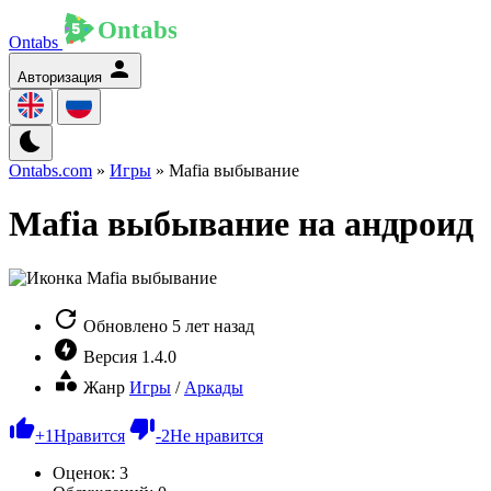
Ontabs
Авторизация
Ontabs.com
»
Игры
» Mafia выбывание
Mafia выбывание на андроид
Обновлено
5 лет назад
Версия
1.4.0
Жанр
Игры
/
Аркады
+
1
Нравится
-
2
Не нравится
Оценок:
3