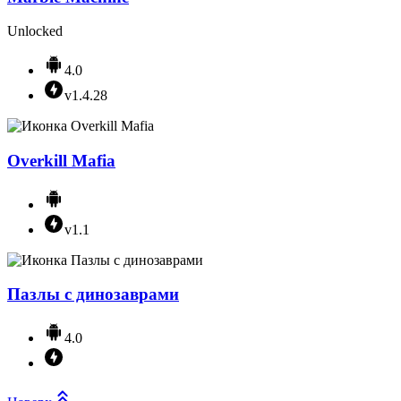
Unlocked
4.0
v1.4.28
Overkill Mafia
v1.1
Пазлы с динозаврами
4.0