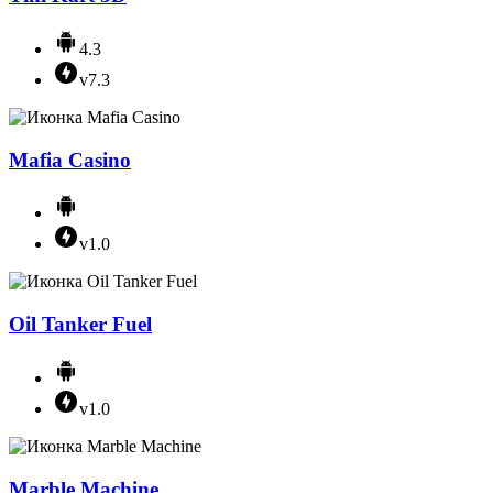
4.3
v7.3
Mafia Casino
v1.0
Oil Tanker Fuel
v1.0
Marble Machine