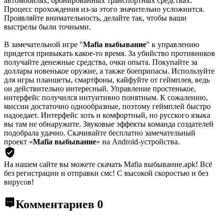
автомобилях, бронированных транспортных средствах.
Процесс прохождения из-за этого значительно усложнится.
Проявляйте внимательность, делайте так, чтобы ваши
выстрелы были точными.
В замечательной игре "
Mafia выбывание
" к управлению
придется привыкать какое-то время. За убийство противников
получайте денежные средства, очки опыта. Покупайте за
доллары новенькое оружие, а также боеприпасы. Используйте
для игры планшеты, смартфоны, кайфуйте от геймплея, ведь
он действительно интересный. Управление простенькое,
интерфейс получился интуитивно понятным. К сожалению,
миссии достаточно однообразные, поэтому геймплей быстро
надоедает. Интерфейс хоть и комфортный, но русского языка
вы там не обнаружите. Звуковые эффекты команда создателей
подобрала удачно. Скачивайте бесплатно замечательный
проект «
Mafia выбывание
» на Android-устройства.
На нашем сайте вы можете скачать Mafia выбывание.apk!
Всё
без регистрации и отправки смс! С высокой скоростью и без
вирусов!
Комментариев
0