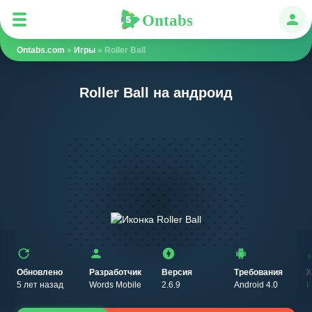
Ontabs
Ontabs
Авт
Ontabs.com
»
Игры
» Roller Ball
Roller Ball на андроид
Обновлено
Разработчик
Версия
Требования
Ж
5 лет назад
Words Mobile
2.6.9
Android 4.0
И