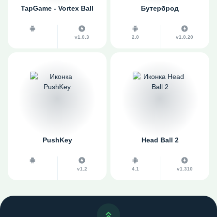
TapGame - Vortex Ball
Бутерброд
v1.0.3
2.0
v1.0.20
PushKey
Head Ball 2
v1.2
4.1
v1.310
Наверх