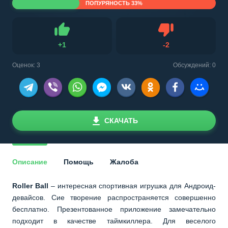
ПОПУРЯНОСТЬ 33%
Не нравится
+
1
-
2
Нравится
Оценок:
3
Обсуждений: 0
СКАЧАТЬ
Описание
Помощь
Жалоба
Roller Ball
– интересная спортивная игрушка для Андроид-
девайсов. Сие творение распространяется совершенно
бесплатно. Презентованное приложение замечательно
подходит в качестве таймкиллера. Для веселого