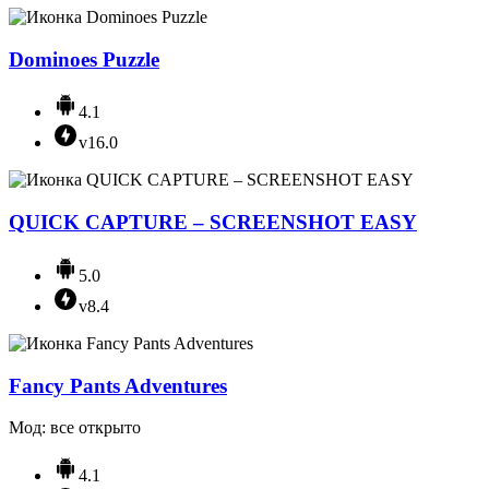
Dominoes Puzzle
4.1
v16.0
QUICK CAPTURE – SCREENSHOT EASY
5.0
v8.4
Fancy Pants Adventures
Мод: все открыто
4.1