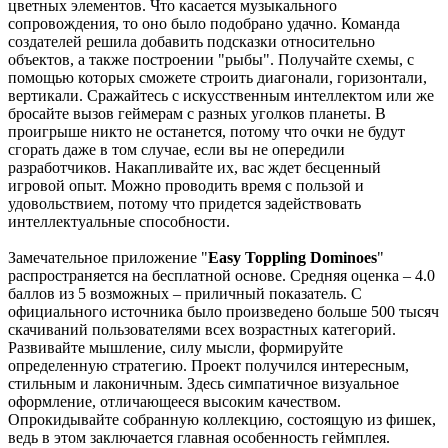
цветных элементов. Что касается музыкального
сопровождения, то оно было подобрано удачно. Команда
создателей решила добавить подсказки относительно
объектов, а также построении "рыбы". Получайте схемы, с
помощью которых сможете строить диагонали, горизонтали,
вертикали. Сражайтесь с искусственным интеллектом или же
бросайте вызов геймерам с разных уголков планеты. В
проигрыше никто не останется, потому что очки не будут
сгорать даже в том случае, если вы не опередили
разработчиков. Накапливайте их, вас ждет бесценный
игровой опыт. Можно проводить время с пользой и
удовольствием, потому что придется задействовать
интеллектуальные способности.
Замечательное приложение "
Easy Toppling Dominoes
"
распространяется на бесплатной основе. Средняя оценка – 4.0
баллов из 5 возможных – приличный показатель. С
официального источника было произведено больше 500 тысяч
скачиваний пользователями всех возрастных категорий.
Развивайте мышление, силу мысли, формируйте
определенную стратегию. Проект получился интересным,
стильным и лаконичным. Здесь симпатичное визуальное
оформление, отличающееся высоким качеством.
Опрокидывайте собранную коллекцию, состоящую из фишек,
ведь в этом заключается главная особенность геймплея.