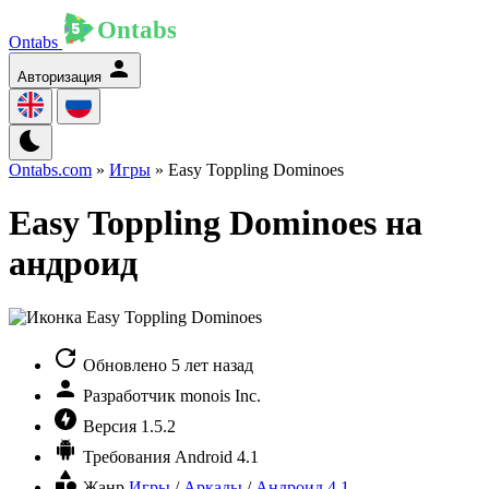
Ontabs
Авторизация
Ontabs.com
»
Игры
» Easy Toppling Dominoes
Easy Toppling Dominoes на
андроид
Обновлено
5 лет назад
Разработчик
monois Inc.
Версия
1.5.2
Требования
Android 4.1
Жанр
Игры
/
Аркады
/
Андроид 4.1