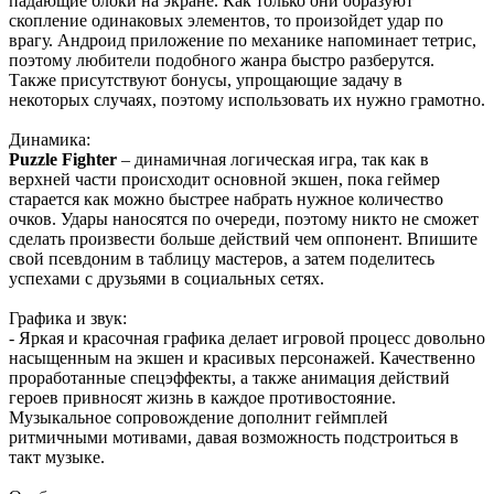
падающие блоки на экране. Как только они образуют
скопление одинаковых элементов, то произойдет удар по
врагу. Андроид приложение по механике напоминает тетрис,
поэтому любители подобного жанра быстро разберутся.
Также присутствуют бонусы, упрощающие задачу в
некоторых случаях, поэтому использовать их нужно грамотно.
Динамика:
Puzzle Fighter
– динамичная логическая игра, так как в
верхней части происходит основной экшен, пока геймер
старается как можно быстрее набрать нужное количество
очков. Удары наносятся по очереди, поэтому никто не сможет
сделать произвести больше действий чем оппонент. Впишите
свой псевдоним в таблицу мастеров, а затем поделитесь
успехами с друзьями в социальных сетях.
Графика и звук:
- Яркая и красочная графика делает игровой процесс довольно
насыщенным на экшен и красивых персонажей. Качественно
проработанные спецэффекты, а также анимация действий
героев привносят жизнь в каждое противостояние.
Музыкальное сопровождение дополнит геймплей
ритмичными мотивами, давая возможность подстроиться в
такт музыке.