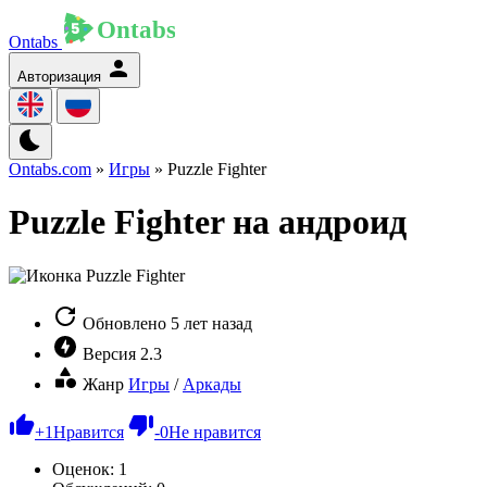
Ontabs
Авторизация
Ontabs.com
»
Игры
» Puzzle Fighter
Puzzle Fighter на андроид
Обновлено
5 лет назад
Версия
2.3
Жанр
Игры
/
Аркады
+
1
Нравится
-
0
Не нравится
Оценок:
1