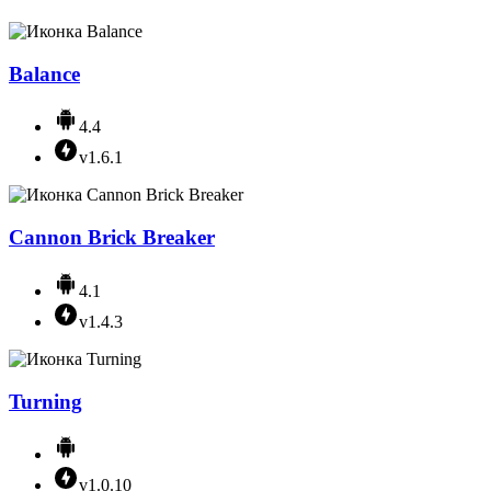
Balance
4.4
v1.6.1
Cannon Brick Breaker
4.1
v1.4.3
Turning
v1.0.10