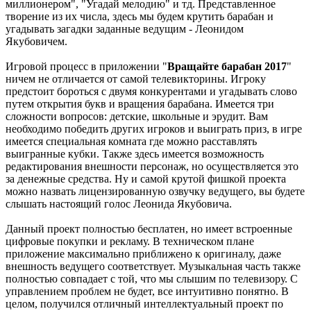
миллионером", "Угадай мелодию" и тд. Представленное
творение из их числа, здесь мы будем крутить барабан и
угадывать загадки заданные ведущим - Леонидом
Якубовичем.
Игровой процесс в приложении "
Вращайте барабан 2017
"
ничем не отличается от самой телевикторины. Игроку
предстоит бороться с двумя конкурентами и угадывать слово
путем открытия букв и вращения барабана. Имеется три
сложности вопросов: детские, школьные и эрудит. Вам
необходимо победить других игроков и выиграть приз, в игре
имеется специальная комната где можно расставлять
выигранные кубки. Также здесь имеется возможность
редактирования внешности персонаж, но осуществляется это
за денежные средства. Ну и самой крутой фишкой проекта
можно назвать лицензированную озвучку ведущего, вы будете
слышать настоящий голос Леонида Якубовича.
Данный проект полностью бесплатен, но имеет встроенные
цифровые покупки и рекламу. В техническом плане
приложение максимально приближено к оригиналу, даже
внешность ведущего соответствует. Музыкальная часть также
полностью совпадает с той, что мы слышим по телевизору. С
управлением проблем не будет, все интуитивно понятно. В
целом, получился отличный интеллектуальный проект по