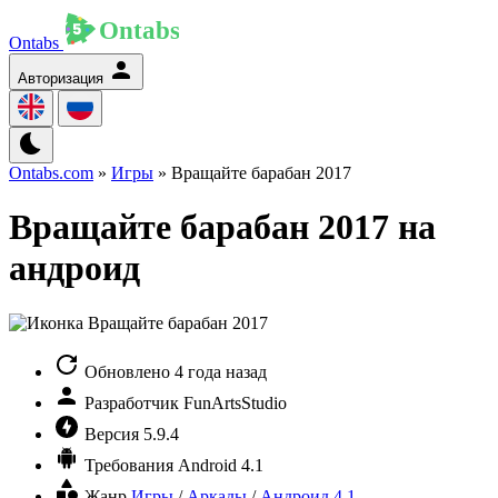
Ontabs
Авторизация
Ontabs.com
»
Игры
» Вращайте барабан 2017
Вращайте барабан 2017 на
андроид
Обновлено
4 года назад
Разработчик
FunArtsStudio
Версия
5.9.4
Требования
Android 4.1
Жанр
Игры
/
Аркады
/
Андроид 4.1