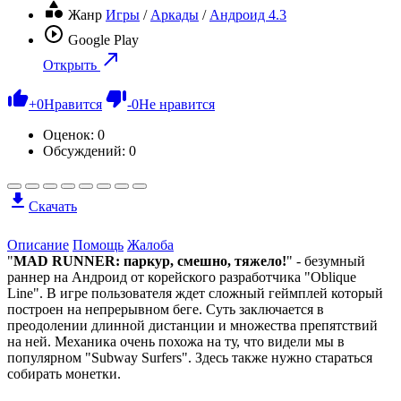
Жанр
Игры
/
Аркады
/
Андроид 4.3
Google Play
Открыть
+
0
Нравится
-
0
Не нравится
Оценок:
0
Обсуждений: 0
Скачать
Описание
Помощь
Жалоба
"
MAD RUNNER: паркур, смешно, тяжело!
" - безумный
раннер на Андроид от корейского разработчика "Oblique
Line". В игре пользователя ждет сложный геймплей который
построен на непрерывном беге. Суть заключается в
преодолении длинной дистанции и множества препятствий
на ней. Механика очень похожа на ту, что видели мы в
популярном "Subway Surfers". Здесь также нужно стараться
собирать монетки.