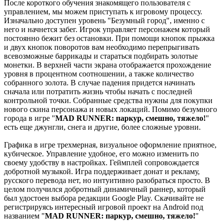
После короткого обучения знакомящего пользователя с
управлением, мы можем приступать к игровому процессу.
Изначально доступен уровень "Безумный город", именно с
него и начнется забег. Игрок управляет персонажем который
постоянно бежит без остановки. При помощи кнопок прыжка
и двух кнопок поворотов вам необходимо перепрыгивать
всевозможные баррикады и стараться подбирать золотые
монетки. В верхней части экрана отображается прохождение
уровня в процентном соотношении, а также количество
собранного золота. В случае падения придется начинать
сначала или потратить жизнь чтобы начать с последней
контрольной точки. Собранные средства нужны для покупки
нового скина персонажа и новых локаций. Помимо безумного
города в игре "
MAD RUNNER: паркур, смешно, тяжело!
"
есть еще джунгли, снега и другие, более сложные уровни.
Графика в игре трехмерная, визуальное оформление приятное,
кубическое. Управление удобное, его можно изменить по
своему удобству в настройках. Геймплей сопровождается
добротной музыкой. Игра поддерживает донат и рекламу,
русского перевода нет, но интуитивно разобраться просто. В
целом получился добротный динамичный раннер, который
был удостоен выбора редакции Google Play. Скачивайте не
регистрируясь интересный игровой проект на Android под
названием "
MAD RUNNER: паркур, смешно, тяжело!
"