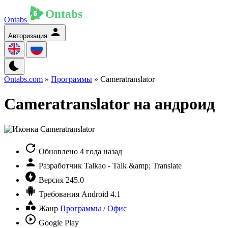
Ontabs
Авторизация
Ontabs.com
»
Программы
» Cameratranslator
Cameratranslator на андроид
Обновлено
4 года назад
Разработчик
Talkao - Talk &amp; Translate
Версия
245.0
Требования
Android 4.1
Жанр
Программы
/
Офис
Google Play