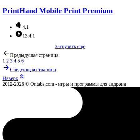
PrintHand Mobile Print Premium
4.1
13.4.1
Загрузить ещё
Предыдущая страница
1
2
3
4
5
6
Следующая страница
Наверх
2012-2026 © Ontabs.com - игры и программы для андроид