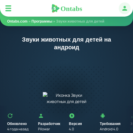
Ontabs
Ontabs
Авт
Ontabs.com
»
Программы
» Звуки животных для детей
Звуки животных для детей на
андроид
Обновлено
Разработчик
Версия
Требования
Ж
4 года назад
Pilowar
4.0
Android 4.0
П