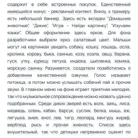
содержит в себе встроенных покупок. Единственный
имеющийся минус - рекламный контент. Внизу, к примеру,
есть небольшой баннер. Здесь есть вкладки "Домашние
живoтные", "Дикие", "Игра - Найди картинку", "Изучаем
языки". Общее оформление здесь яркое. Для фона
разработчики выбрали ярко салатовый цвет. Малыши
могут на картинках увидеть собаку, кошку, лошадь, осла,
кролика, корову, быка, свинью, козу, козла, овцу, барана,
гуся, утку, курицу, петуха, индюка, цыпленка, хомяка,
морскую свинку. Разумеется, создатели позаботились о
добавлении качественной озвучки. Голос называет
питомца, а потом можно услышать собачий лай и прочие
звуки. В главном меню на фоне играет приятная мелодия,
так что музыкальное сопровождение можно назвать удачно
подобранным. Среди диких зверей есть волк, заяц, лиса,
медведь, олень, кабан, барсук, суслик, белка, мышь, еж,
лягушка, змея, енот, лев, тигр, леопард, кенгуру, жираф,
верблюд, рысь и прочая живность. Список здесь
внушительный, так что детишки непременно оценят по