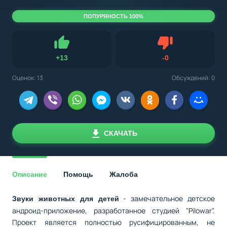
ПОПУРЯНОСТЬ 100%
Не нравится
+
13
-
0
Нравится
Оценок:
13
Обсуждений: 0
СКАЧАТЬ
Описание
Помощь
Жалоба
- замечательное детское
Звуки животных для детей
андроид-приложение, разработанное студией "Pilowar".
Проект является полностью русифицированным, не