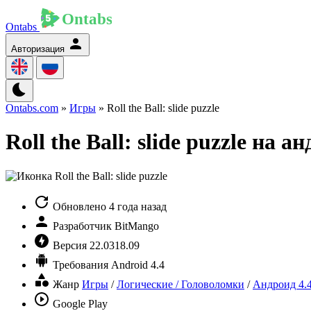
Ontabs
Авторизация
Ontabs.com
»
Игры
» Roll the Ball: slide puzzle
Roll the Ball: slide puzzle на а
Обновлено
4 года назад
Разработчик
BitMango
Версия
22.0318.09
Требования
Android 4.4
Жанр
Игры
/
Логические / Головоломки
/
Андроид 4.
Google Play