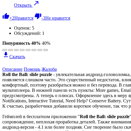
Открыть
+
2
Нравится
-
3
Не нравится
Оценок:
5
Обсуждений: 1
Попуряность 40%
40%
Скачать
Описание
Помощь
Жалоба
Roll the Ball: slide puzzle
- увлекательная андроид-головоломка,
появляется слишком часто. Это существенный недостаток, вли
комфортный, поэтому разобраться можно и без перевода. В глав
мультиплеера. В нижней панели есть пункты: More games, Emai
предусмотрены. А теперь о плюсах. Оформление здесь в меру 
Notifications, Interactive Tutorial, Need Help? Conserve Batte
К счастью, разработчики добавили короткое обучение, так что р
Геймплей в бесплатном приложении "
Roll the Ball: slide puzzle
сопровождение, неплохая проработка деталей. Также внимани
андроид-версия - 4.1 или более поздняя. Сие творение было ск