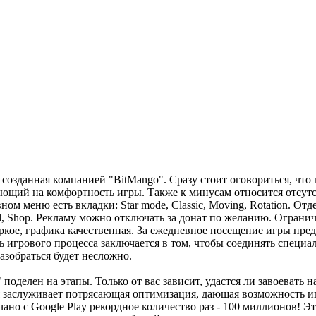
 созданная компанией "BitMango". Сразу стоит оговориться, чт
яющий на комфортность игры. Также к минусам относится отсутс
ном меню есть вкладки: Star mode, Classic, Moving, Rotation. О
l, Shop. Рекламу можно отключать за донат по желанию. Огранич
яркое, графика качественная. За ежедневное посещение игры пр
ry. Суть игрового процесса заключается в том, чтобы соединять сп
азобраться будет несложно.
" поделен на этапы. Только от вас зависит, удастся ли завоевать 
я заслуживает потрясающая оптимизация, дающая возможность и
ачано с Google Play рекордное количество раз - 100 миллионов!