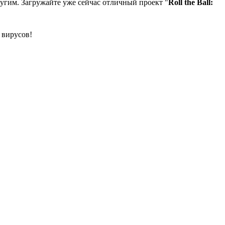
ругим. Загружайте уже сейчас отличный проект "
Roll the Ball:
 вирусов!