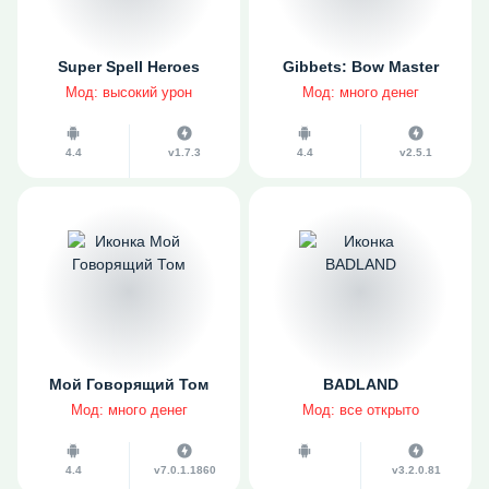
Super Spell Heroes
Gibbets: Bow Master
Мод: высокий урон
Мод: много денег
4.4
v1.7.3
4.4
v2.5.1
Мой Говорящий Том
BADLAND
Мод: много денег
Мод: все открыто
4.4
v7.0.1.1860
v3.2.0.81