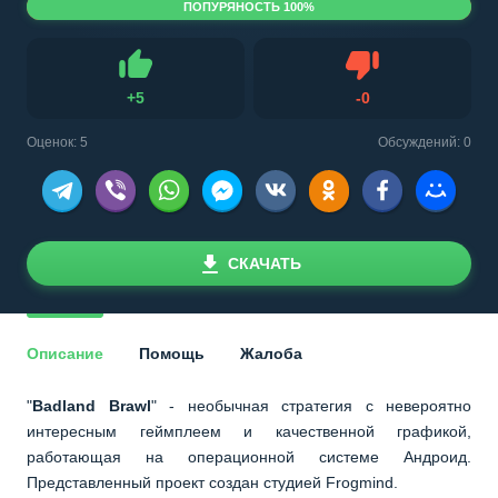
ПОПУРЯНОСТЬ 100%
Не нравится
+
5
-
0
Нравится
Оценок:
5
Обсуждений: 0
СКАЧАТЬ
Описание
Помощь
Жалоба
"
Badland Brawl
" - необычная стратегия с невероятно
интересным геймплеем и качественной графикой,
работающая на операционной системе Андроид.
Представленный проект создан студией Frogmind.