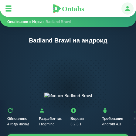
Ontabs
Ontabs
Авт
Ontabs.com
»
Игры
» Badland Brawl
Badland Brawl на андроид
Обновлено
Разработчик
Версия
Требования
Ж
4 года назад
Frogmind
3.2.3.1
Android 4.3
И