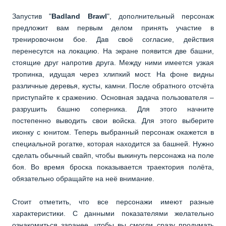
Запустив "
Badland Brawl
", дополнительный персонаж
предложит вам первым делом принять участие в
тренировочном бое. Дав своё согласие, действия
перенесутся на локацию. На экране появится две башни,
стоящие друг напротив друга. Между ними имеется узкая
тропинка, идущая через хлипкий мост. На фоне видны
различные деревья, кусты, камни. После обратного отсчёта
приступайте к сражению. Основная задача пользователя –
разрушить башню соперника. Для этого начните
постепенно выводить свои войска. Для этого выберите
иконку с юнитом. Теперь выбранный персонаж окажется в
специальной рогатке, которая находится за башней. Нужно
сделать обычный свайп, чтобы выкинуть персонажа на поле
боя. Во время броска показывается траектория полёта,
обязательно обращайте на неё внимание.
Стоит отметить, что все персонажи имеют разные
характеристики. С данными показателями желательно
ознакомиться заранее, чтобы вы смогли сразу продумать