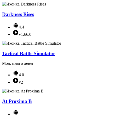
Darkness Rises
4.4
v1.66.0
Tactical Battle Simulator
Мод: много денег
4.0
v2
At Proxima B