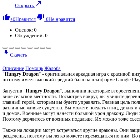
Открыть
+
0
Нравится
-
0
Не нравится
Оценок:
0
Обсуждений: 0
Скачать
Описание
Помощь
Жалоба
"
Hungry Dragon
" - оригинальная аркадная игра с красивой в
поэтому имеет высокий средний балл на платформе Google Play
Запустив "
Hungry Dragon
", выполнив некоторые второстепенн
виде сельской местности. Посмотрев вокруг, вы увидите деревни
главный герой, которым вы будете управлять. Главная цель пол
различные живые существа. Вы можете поедать птиц, диких и
и домов. Военные могут нанести большой урон дракону. Люди хот
Поэтому держитесь от военных подальше. Их можно тоже съест
Также на локации могут встречаться другие драконы. Они защ
разделены, поэтому вы легко можете перемещаться по ним. Во