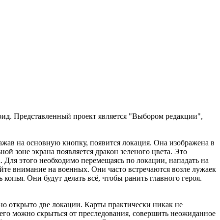
роид. Представленный проект является "Выбором редакции",
ажав на основную кнопку, появится локация. Она изображена в
ьной зоне экрана появляется дракон зеленого цвета. Это
а. Для этого необходимо перемещаясь по локации, нападать на
те внимание на военных. Они часто встречаются возле лужаек
 копья. Они будут делать всё, чтобы ранить главного героя.
но открыто две локации. Карты практически никак не
него можно скрыться от преследования, совершить неожиданное