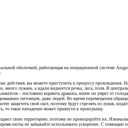
изуальной оболочкой, работающая на операционной системе Анд
.
ые действия, вы можете приступить к процессу прохождения. Н
, много лужаек, а вдали виднеется речка, леса, поля. В централ
ьзователя – постоянно кормить дракона, иначе он умрет от голод
 домашних питомцев, даже людей. Во время перемещения обращай
ят защитить свой скот, поэтому будут стрелять из луков, кидать
ь, то такое нападение может привести к проигрышу.
ищают свою территорию, поэтому не провоцируйте их. Изначаль
 время охоты не забывайте использовать ускорение. С помощью 