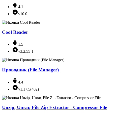
4.1
v10.0
Cool Reader
1.5
v3.2.55-1
Проводник (File Manager)
4.4
v1.17.5(402)
Unzip, Unrar, File Zip Extractor - Compressor File