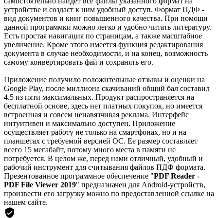
самостоятельно найдет все файлы указанного формат на
устройстве и создаст к ним удобный доступ. Формат ПДФ -
вид документов и книг повышенного качества. При помощи
данной программки можно легко и удобно читать литературу.
Есть простая навигация по страницам, а также масштабное
увеличение. Кроме этого имеется функция редактирования
документа в случае необходимости, и на конец, возможность
самому конвертировать фай и сохранять его.
Приложение получило положительные отзывы и оценки на
Google Play, после миллиона скачиваний общий бал составил
4.5 из пяти максимальных. Продукт распространяется на
бесплатной основе, здесь нет платных покупок, но имеется
встроенная и совсем ненавязчивая реклама. Интерфейс
интуитивен и максимально доступен. Приложение
осуществляет работу не только на смартфонах, но и на
планшетах с требуемой версией ОС. Ее размер составляет
всего 15 мегабайт, потому много места в памяти не
потребуется. В целом же, перед нами отличный, удобный и
рабочий инструмент для считывания файлов ПДФ формата.
Презентованное программное обеспечение "
PDF Reader -
PDF File Viewer 2019
" предназначен для Android-устройств,
произвести его загрузку можно по предоставленной ссылке на
нашем сайте.