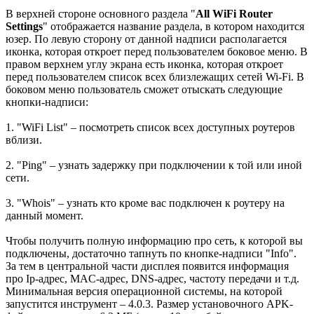
В верхней стороне основного раздела "
All WiFi Router
Settings
" отображается название раздела, в котором находится
юзер. По левую сторону от данной надписи располагается
иконка, которая откроет перед пользователем боковое меню. В
правом верхнем углу экрана есть иконка, которая откроет
перед пользователем список всех близлежащих сетей Wi-Fi. В
боковом меню пользователь сможет отыскать следующие
кнопки-надписи:
1. "WiFi List" – посмотреть список всех доступных роутеров
вблизи.
2. "Ping" – узнать задержку при подключении к той или иной
сети.
3. "Whois" – узнать кто кроме вас подключен к роутеру на
данный момент.
Чтобы получить полную информацию про сеть, к которой вы
подключены, достаточно тапнуть по кнопке-надписи "Info".
За тем в центральной части дисплея появится информация
про Ip-адрес, MAC-адрес, DNS-адрес, частоту передачи и т.д.
Минимальная версия операционной системы, на которой
запустится инструмент – 4.0.3. Размер установочного APK-