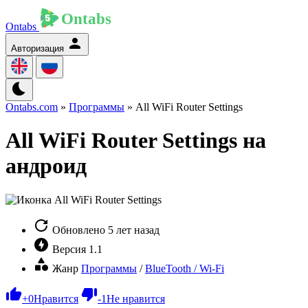
Ontabs
Авторизация
Ontabs.com
»
Программы
» All WiFi Router Settings
All WiFi Router Settings на
андроид
Обновлено
5 лет назад
Версия
1.1
Жанр
Программы
/
BlueTooth / Wi-Fi
+
0
Нравится
-
1
Не нравится