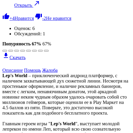
Открыть
+
4
Нравится
-
2
Не нравится
Оценок:
6
Обсуждений: 1
Попуряность 67%
67%
Скачать
Описание
Помощь
Жалоба
Lep's World
– приключенческий андроид платформер, с
наличием захватывающей дух сюжетной линии. Несмотря на
простенькое оформление, и наличие рекламных баннеров,
вместе с легким, ненавязчивым донатом, этой аркадной
новинке неким чудным образом удалось очаровать собой сто
миллионов геймеров, которые оценили ее в Play Маркет на
4.5 баллов из пяти. Поверьте, это достаточно высокий
показатель как для подобного бесплатного проекта.
Главным героем игры "
Lep's World
", выступает молодой
лепрекон по имени Леп, который всю свою сознательную