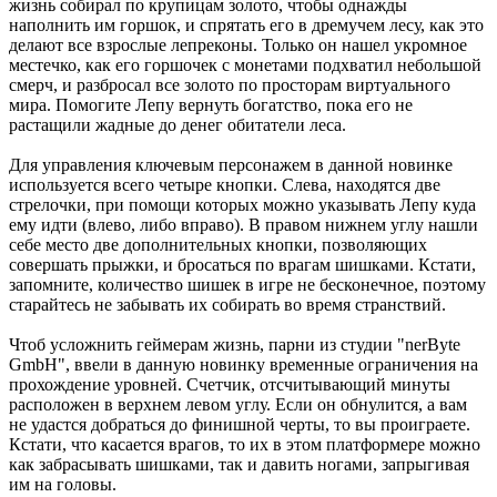
жизнь собирал по крупицам золото, чтобы однажды
наполнить им горшок, и спрятать его в дремучем лесу, как это
делают все взрослые лепреконы. Только он нашел укромное
местечко, как его горшочек с монетами подхватил небольшой
смерч, и разбросал все золото по просторам виртуального
мира. Помогите Лепу вернуть богатство, пока его не
растащили жадные до денег обитатели леса.
Для управления ключевым персонажем в данной новинке
используется всего четыре кнопки. Слева, находятся две
стрелочки, при помощи которых можно указывать Лепу куда
ему идти (влево, либо вправо). В правом нижнем углу нашли
себе место две дополнительных кнопки, позволяющих
совершать прыжки, и бросаться по врагам шишками. Кстати,
запомните, количество шишек в игре не бесконечное, поэтому
старайтесь не забывать их собирать во время странствий.
Чтоб усложнить геймерам жизнь, парни из студии "nerByte
GmbH", ввели в данную новинку временные ограничения на
прохождение уровней. Счетчик, отсчитывающий минуты
расположен в верхнем левом углу. Если он обнулится, а вам
не удастся добраться до финишной черты, то вы проиграете.
Кстати, что касается врагов, то их в этом платформере можно
как забрасывать шишками, так и давить ногами, запрыгивая
им на головы.