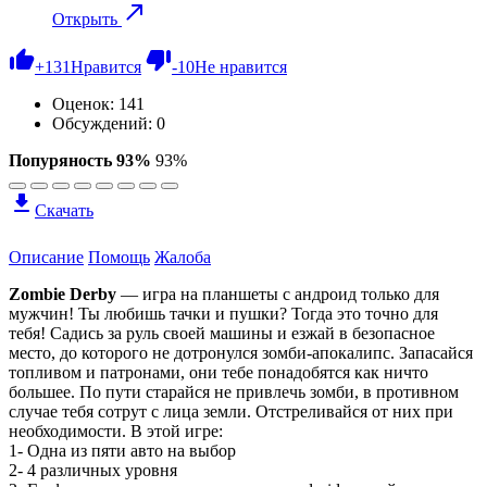
Открыть
+
131
Нравится
-
10
Не нравится
Оценок:
141
Обсуждений: 0
Попуряность 93%
93%
Скачать
Описание
Помощь
Жалоба
Zombie Derby
— игра на планшеты с андроид только для
мужчин! Ты любишь тачки и пушки? Тогда это точно для
тебя! Садись за руль своей машины и езжай в безопасное
место, до которого не дотронулся зомби-апокалипс. Запасайся
топливом и патронами, они тебе понадобятся как ничто
большее. По пути старайся не привлечь зомби, в противном
случае тебя сотрут с лица земли. Отстреливайся от них при
необходимости. В этой игре:
1- Одна из пяти авто на выбор
2- 4 различных уровня