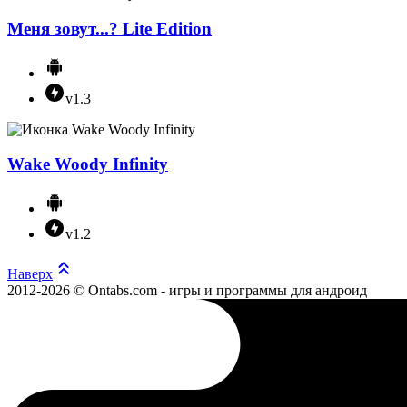
Меня зовут...? Lite Edition
v1.3
Wake Woody Infinity
v1.2
Наверх
2012-2026 © Ontabs.com - игры и программы для андроид