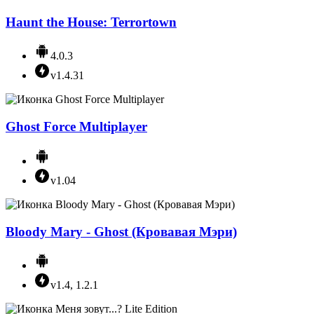
Haunt the House: Terrortown
4.0.3
v1.4.31
Ghost Force Multiplayer
v1.04
Bloody Mary - Ghost (Кровавая Мэри)
v1.4, 1.2.1