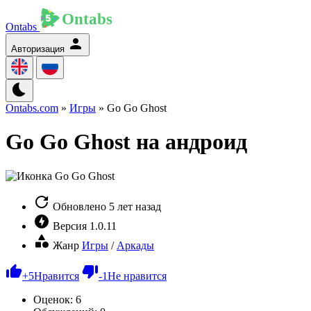
Ontabs
Авторизация
Ontabs.com
»
Игры
» Go Go Ghost
Go Go Ghost на андроид
Обновлено
5 лет назад
Версия
1.0.11
Жанр
Игры
/
Аркады
+
5
Нравится
-
1
Не нравится
Оценок:
6