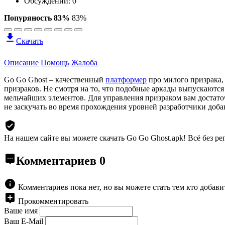
Обсуждений: 0
Попуряность 83%
83%
Скачать
Описание
Помощь
Жалоба
Go Go Ghost – качественный
платформер
про милого призрака,
призраков. Не смотря на то, что подобные аркады выпускаются
мельчайших элементов. Для управления призраком вам достато
не заскучать во время прохождения уровней разработчики доб
На нашем сайте вы можете скачать Go Go Ghost.apk!
Всё без ре
Комментариев
0
Комментариев пока нет, но вы можете стать тем кто добав
Прокомментировать
Ваше имя
Ваш E-Mail