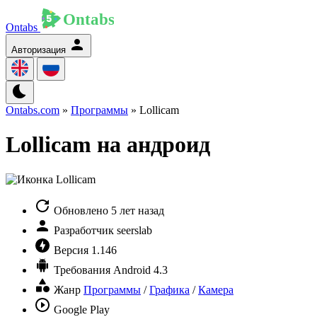
Ontabs
Авторизация
Ontabs.com
»
Программы
» Lollicam
Lollicam на андроид
Обновлено
5 лет назад
Разработчик
seerslab
Версия
1.146
Требования
Android 4.3
Жанр
Программы
/
Графика
/
Камера
Google Play