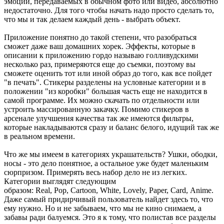
эмоций, передаваемых в обычном фото или видео, абсолютно
недостаточно. Для того чтобы начать надо просто сделать то,
что мы и так делаем каждый день - выбрать объект.
Приложение понятно до такой степени, что разобраться
сможет даже ваш домашних хорек. Эффекты, которые в
описании к приложению гордо называю голливудскими
несколько раз, примеряются еще до съемки, поэтому вы
сможете оценить тот или иной образ до того, как все пойдет
"в печать". Стикеры разделены на условные категории и в
положении "из коробки" большая часть еще не находится в
самой программе. Их можно скачать по отдельности или
устроить массированную закачку. Помимо стикеров в
арсенале улучшения качества так же имеются фильтры,
которые накладываются сразу и баланс белого, идущий так же
в реальном времени.
Что же мы имеем в категориях украшательств? Ушки, ободки,
носы - это дело понятное, а остальное уже будет маленьким
сюрпризом. Примерять весь набор дело не из легких.
Категории выглядят следующим
образом: Real, Pop, Cartoon, White, Lovely, Paper, Card, Anime.
Даже самый придирчивый пользователь найдет здесь то, что
ему нужно. Но и не забываем, что мы не кино снимаем, а
забавы ради балуемся. Это я к тому, что полистав все разделы