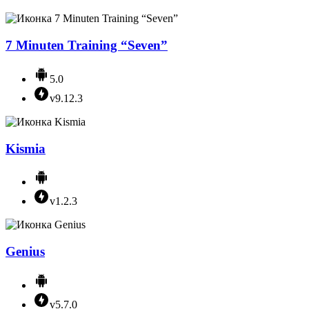
7 Minuten Training “Seven”
5.0
v9.12.3
Kismia
v1.2.3
Genius
v5.7.0