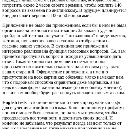
потратить около 2 часов своего времени, чтобы осилить 140
вопросов из экзамена по английскому. В будущем планируется
внедрить лайт версию с 100 и 50 вопросами.
Приложение не было бы приложением, если бы в нем не была
организована технология мотивации. За каждый удачно
пройденный тест вы получаете “похвалюшки” в виде значков,
жетонов, повышения вашего скилла и отображения на
графике ваших успехов. В функционале приложения
интересно реализована функция голосовых вопросов. Т.е. вам
придется прослушать вопрос и исходя из услышанного дать
ответ. Такая технология применяется не часто и она
однозначно положительно скажется на итоговом результате
ваших стараний. Оформление приложения, а именно
присутствие на всех картинках обезьяны мягко намекает вам.
что с подобным способна справиться даже мартышка, а вы
ведь высшая форма жизни на земле (по всеобщему мнению),
значит вам вообще будет расплюнуть овладеть новым языком.
English tests
- это полноценный и очень продуманный софт
для изучения английского языка. Конечно полному профану в
вопросе может быть сложно, но на то мы и учимся, чтобы
преодолевать все трудности и достигать своих целей. И
конечно не забываем. что результат всегда зависит только от
нас. Если желания нет, тогда никакие приложения вам не