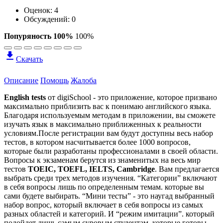
Оценок:
4
Обсуждений: 0
Попуряность 100%
100%
Скачать
Описание
Помощь
Жалоба
English tests
от digiSchool - это приложение, которое призвано
максимально приблизить вас к понимаю английского языка.
Благодаря используемым методам в приложении, вы сможете
изучать язык в максимально приближенных к реальности
условиям.После регистрации вам будут доступны весь набор
тестов, в котором насчитывается более 1000 вопросов,
которые были разработаны профессионалами в своей области.
Вопросы к экзаменам берутся из знаменитых на весь мир
тестов
TOEIC, TOEFL, IELTS, Cambridge
. Вам предлагается
выбрать среди трех методов изучения. “Категории” включают
в себя вопросы лишь по определенным темам. которые вы
сами будете выбирать. “Мини тесты” - это наугад выбранный
набор вопрос, который включает в себя вопросы из самых
разных областей и категорий. И “режим имитации”. который
подойдет лишь самым суровым студентам, которые готовы