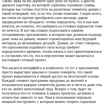
Также, вряд ли вы держите одну руку на пульсе, а другой
держите карточку, на которой спрятаны огромные суммы,
которые вы готовы спустить на различные элементы декора с
такой оговоркой, что, если что, позже поменяю. Скорее всего,
вы очень не против преобразить свое жилище, даром
предвидения не обладаете, чтобы определить, что и как вам
хочется, но понятно, что выбирать из готовых вариантов тоже
не хочется. И вот мы плавно подползаем к нашему
сегодняшнему приложению, в котором при должном подходе,
даже лежа на диване, можно спроектировать ваш будущий
интерьер до мельчайших деталей. Думаю, не стоит говорить,
что приложения подобного типа всегда требуют
определенного времени, чтобы начать в них ориентироваться
и составлять что-то, что в перспективе может вылиться в
настоящий готовый проект.
Что касается интерфейса и юзабилити, то тут у приложения
просто вырастают крылья и сложно поверить, что такой
проект выкатывается в общий доступ на бесплатной основе.
Каждый элемент программы продуман до мелочей и
пользоваться каждым элементом далеко не в тягость даже тем,
кто не любит монотонный труд. Вопрос о том, будет ли
получаться что-то толковое в ваших проектах, целиком и
полностью зависит от вас. Вам в пользование передали
мощный инструмент, с которым можно творить серьезные