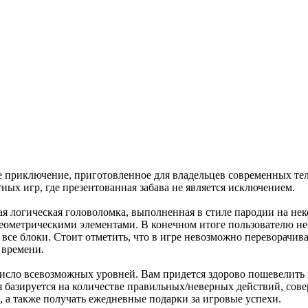
е приключение, приготовленное для владельцев современных т
ых игр, где презентованная забава не является исключением.
я логическая головоломка, выполненная в стиле пародии на неко
еометрическими элементами. В конечном итоге пользователю нео
 все блоки. Стоит отметить, что в игре невозможно переворачив
 времени.
 число всевозможных уровней. Вам придется здорово пошевелить
ая базируется на количестве правильных/неверных действий, с
, а также получать ежедневные подарки за игровые успехи.