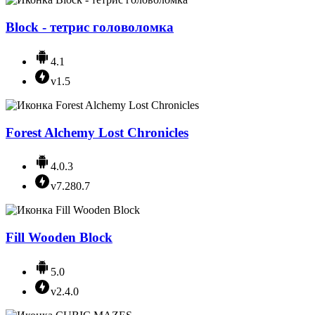
Block - тетрис головоломка
4.1
v1.5
Forest Alchemy Lost Chronicles
4.0.3
v7.280.7
Fill Wooden Block
5.0
v2.4.0