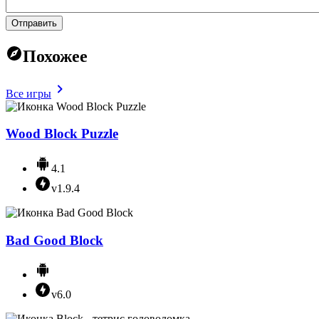
Отправить
Похожее
Все игры
Wood Block Puzzle
4.1
v1.9.4
Bad Good Block
v6.0