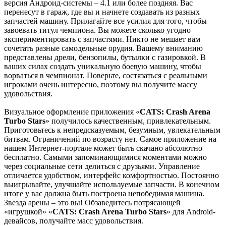
версия Андроид-системы – 4.1 или более поздняя. Вас
перенесут в гараж, где вы и начнете создавать из разных
запчастей машину. Прилагайте все усилия для того, чтобы
завоевать титул чемпиона. Вы можете сколько угодно
экспериментировать с запчастями. Никто не мешает вам
сочетать разные самодельные орудия. Вашему вниманию
представлены дрели, бензопилы, бутылки с газировкой. В
ваших силах создать уникальную боевую машину, чтобы
ворваться в чемпионат. Поверьте, состязаться с реальными
игроками очень интересно, поэтому вы получите массу
удовольствия.
Визуальное оформление приложения «
CATS: Crash Arena
Turbo Stars
» получилось качественным, привлекательным.
Приготовьтесь к непредсказуемым, безумным, увлекательным
битвам. Ограничений по возрасту нет. Самое приложение на
нашем Интернет-портале может быть скачано абсолютно
бесплатно. Самыми запоминающимися моментами можно
через социальные сети делиться с друзьями. Управление
отличается удобством, интерфейс комфортностью. Постоянно
выигрывайте, улучшайте используемые запчасти. В конечном
итоге у вас должна быть построена непобедимая машина.
Звезда арены – это вы! Обзаведитесь потрясающей
«игрушкой» «
CATS: Crash Arena Turbo Stars
» для Android-
девайсов, получайте масс удовольствия.