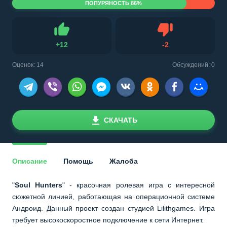
ПОПУРЯНОСТЬ 86%
Не нравится
+
12
-
2
Нравится
Оценок:
14
Обсуждений: 0
СКАЧАТЬ
Описание
Помощь
Жалоба
"
Soul Hunters
" - красочная ролевая игра с интересной
сюжетной линией, работающая на операционной системе
Андроид. Данный проект создан студией Lilithgames. Игра
требует высокоскоростное подключение к сети Интернет.