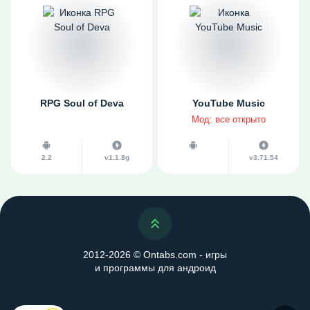
RPG Soul of Deva
YouTube Music
Мод: все открыто
2.2
v1.1.8g
v3.71.54
Наверх
2012-2026 © Ontabs.com - игры
и программы для андроид