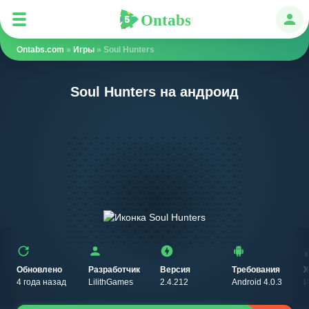
Ontabs
Ontabs
Авт
Ontabs.com
»
Игры
» Soul Hunters
Soul Hunters на андроид
Обновлено
Разработчик
Версия
Требования
Ж
4 года назад
LilithGames
2.4.212
Android 4.0.3
И