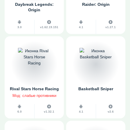
Daybreak Legends:
Raider: Origin
Origin
3.0
v1.62.19.151
4.1
v1.27.1
Rival Stars Horse Racing
Basketball Sniper
Мод: слабые противники
6.0
v1.32.1
4.1
v2.6